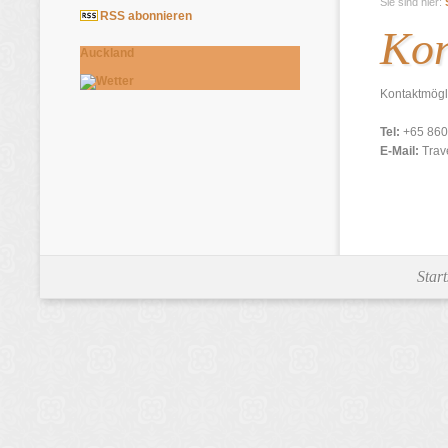
Sie sind hier:
RSS abonnieren
Kon
Auckland
Kontaktmögl
Tel:
+65 860
E-Mail:
Trave
Start