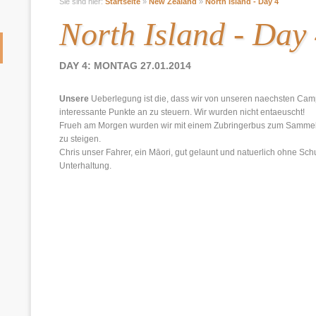
Sie sind hier:
Startseite
»
New Zealand
»
North Island - Day 4
North Island - Day
DAY 4: MONTAG 27.01.2014
Unsere
Ueberlegung ist die, dass wir von unseren naechsten Cam
interessante Punkte an zu steuern. Wir wurden nicht entaeuscht!
Frueh am Morgen wurden wir mit einem Zubringerbus zum Sammel
zu steigen.
Chris unser Fahrer, ein Māori, gut gelaunt und natuerlich ohne Sc
Unterhaltung.